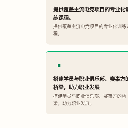
提供覆盖主流电竞项目的专业化
练课程。
提供覆盖主流电竞项目的专业化训练
程。
■
搭建学员与职业俱乐部、赛事方
桥梁，助力职业发展
搭建学员与职业俱乐部、赛事方的桥
梁，助力职业发展。