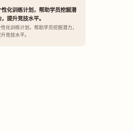
个性化训练计划，帮助学员挖掘潜
力，提升竞技水平。
个性化训练计划，帮助学员挖掘潜力，
提升竞技水平。