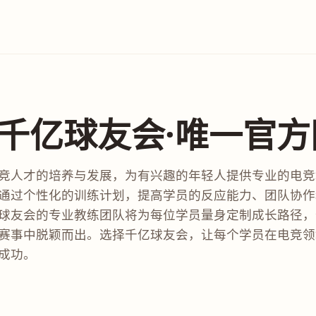
-千亿球友会·唯一官
竞人才的培养与发展，为有兴趣的年轻人提供专业的电竞
通过个性化的训练计划，提高学员的反应能力、团队协作
球友会的专业教练团队将为每位学员量身定制成长路径，
赛事中脱颖而出。选择千亿球友会，让每个学员在电竞领
成功。