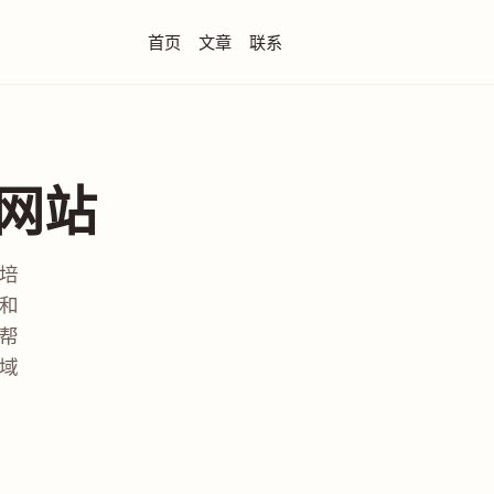
首页
文章
联系
方网站
培
和
帮
域